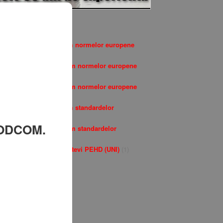
CATEGORII
Flanse plate conform normelor europene
(EN)
(5)
Flanse libere conform normelor europene
(EN)
(2)
Flanse oarbe conform normelor europene
(EN)
(3)
Flanse plate conform standardelor
romanesti (STAS)
(3)
PRODCOM.
Flanse oarbe conform standardelor
romanesti (STAS)
(3)
Flanse libere pentru tevi PEHD (UNI)
(1)