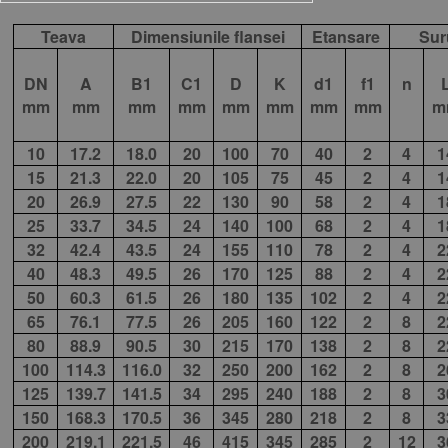
Teava
Dimensiunile flansei
Etansare
Sur
DN
A
B1
C1
D
K
d1
f1
n
mm
mm
mm
mm
mm
mm
mm
mm
m
10
17.2
18.0
20
100
70
40
2
4
1
15
21.3
22.0
20
105
75
45
2
4
1
20
26.9
27.5
22
130
90
58
2
4
1
25
33.7
34.5
24
140
100
68
2
4
1
32
42.4
43.5
24
155
110
78
2
4
2
40
48.3
49.5
26
170
125
88
2
4
2
50
60.3
61.5
26
180
135
102
2
4
2
65
76.1
77.5
26
205
160
122
2
8
2
80
88.9
90.5
30
215
170
138
2
8
2
100
114.3
116.0
32
250
200
162
2
8
2
125
139.7
141.5
34
295
240
188
2
8
3
150
168.3
170.5
36
345
280
218
2
8
3
200
219.1
221.5
46
415
345
285
2
12
3