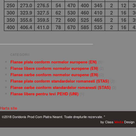
250
273.0
276.5
54
470
400
345
2
12
3
300
323.9
327.5
62
530
460
410
2
16
3
350
355.6
359.5
72
600
525
465
2
16
3
400
406.4
411.0
78
670
585
535
2
16
4
CATEGORII
Flanse plate conform normelor europene (EN)
(5)
Flanse libere conform normelor europene (EN)
(2)
Flanse oarbe conform normelor europene (EN)
(3)
Flanse plate conform standardelor romanesti (STAS)
(3)
Flanse oarbe conform standardelor romanesti (STAS)
(3)
Flanse libere pentru tevi PEHD (UNI)
(1)
Harta site
©2018 Doridonis Prod Com Piatra Neamt. Toate drepturile rezervate. "
by Class
Media
Design