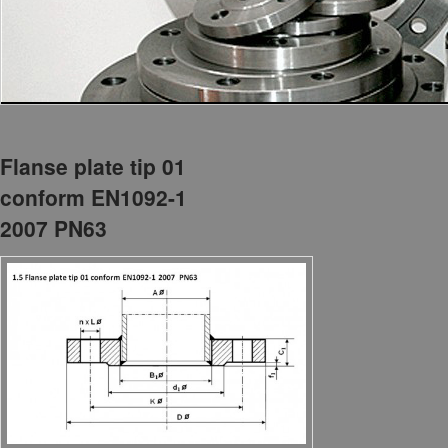
Flanse plate tip 01
conform EN1092-1
2007 PN63