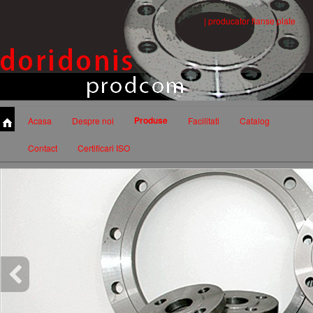
| producator flanse plate
Produse
Acasa
Despre noi
Facilitati
Catalog
Contact
Certificari ISO