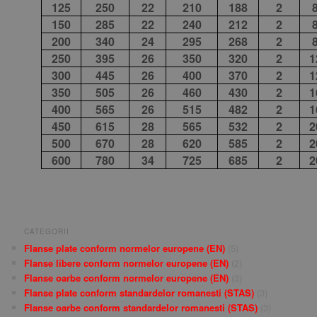
125
250
22
210
188
2
150
285
22
240
212
2
200
340
24
295
268
2
250
395
26
350
320
2
1
300
445
26
400
370
2
1
350
505
26
460
430
2
1
400
565
26
515
482
2
1
450
615
28
565
532
2
2
500
670
28
620
585
2
2
600
780
34
725
685
2
2
CATEGORII
Flanse plate conform normelor europene (EN)
(5)
Flanse libere conform normelor europene (EN)
(2)
Flanse oarbe conform normelor europene (EN)
(3)
Flanse plate conform standardelor romanesti (STAS)
(3)
Flanse oarbe conform standardelor romanesti (STAS)
(3)