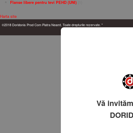
Flanse libere pentru tevi PEHD (UNI)
(1)
Harta site
©2018 Doridonis Prod Com Piatra Neamt. Toate drepturile rezervate. "
by Class
Media
Design
Vă invităm
DORI