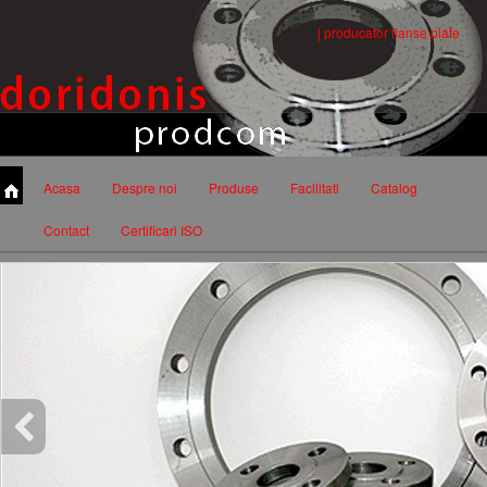
| producator flanse plate
Acasa
Despre noi
Produse
Facilitati
Catalog
Contact
Certificari ISO