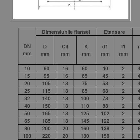
Dimensiunile flansei
Etansare
DN
D
C4
K
d1
f1
mm
mm
mm
mm
mm
mm
10
90
16
60
40
2
15
95
16
65
45
2
20
105
18
75
58
2
25
115
18
85
68
2
32
140
18
100
78
2
40
150
18
110
88
2
50
165
18
125
102
2
65
185
18
145
122
2
80
200
20
160
138
2
100
220
20
180
158
2